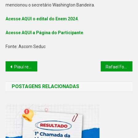
mencionou o secretário Washington Bandeira.
Acesse AQUI o edital do Enem 2024
.
Acesse AQUI a Página do Participante
.
Fonte: Ascom Seduc
Piauí recebe 25 mil doses da nova vacina contra Covid-19 enviadas pelo Ministério da Saúde
Rafael Fonteles discute sobre transição energética e hidrogênio verde com entidades da Holanda e Alemanha, Link
POSTAGENS RELACIONADAS