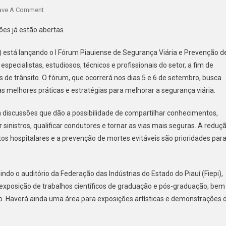
ave A Comment
ões já estão abertas.
) está lançando o I Fórum Piauiense de Segurança Viária e Prevenção d
especialistas, estudiosos, técnicos e profissionais do setor, a fim de
 de trânsito. O fórum, que ocorrerá nos dias 5 e 6 de setembro, busca
 melhores práticas e estratégias para melhorar a segurança viária.
 discussões que dão a possibilidade de compartilhar conhecimentos,
sinistros, qualificar condutores e tornar as vias mais seguras. A reduç
tos hospitalares e a prevenção de mortes evitáveis são prioridades par
do o auditório da Federação das Indústrias do Estado do Piauí (Fiepi),
xposição de trabalhos científicos de graduação e pós-graduação, bem
o. Haverá ainda uma área para exposições artísticas e demonstrações 