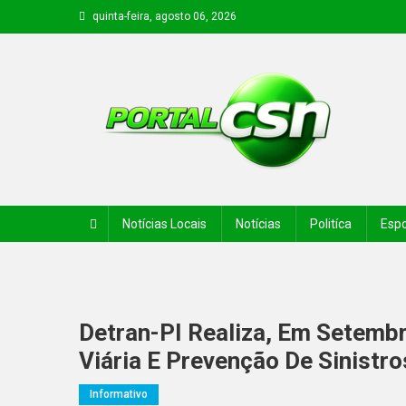
quinta-feira, agosto 06, 2026
PORTAL CSN
Informações de Canto do Buriti e região
Notícias Locais
Notícias
Politíca
Espo
Detran-PI Realiza, Em Setembr
Viária E Prevenção De Sinistro
Informativo