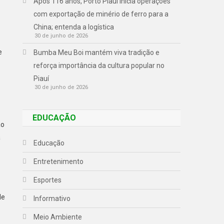
Após 116 anos, Porto Piauí inicia operações
com exportação de minério de ferro para a
China; entenda a logística
30 de junho de 2026
e
Bumba Meu Boi mantém viva tradição e
reforça importância da cultura popular no
Piauí
30 de junho de 2026
EDUCAÇÃO
ão
a
Educação
Entretenimento
Esportes
de
Informativo
Meio Ambiente