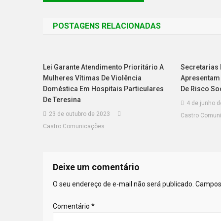
POSTAGENS RELACIONADAS
Lei Garante Atendimento Prioritário A
Secretarias
Mulheres Vítimas De Violência
Apresentam 
Doméstica Em Hospitais Particulares
De Risco So
De Teresina
4 de junho 
23 de outubro de 2023
Castro Comun
Castro Comunicações
Deixe um comentário
O seu endereço de e-mail não será publicado.
Campos 
Comentário
*