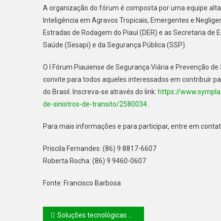
A organização do fórum é composta por uma equipe altam
Inteligência em Agravos Tropicais, Emergentes e Negligen
Estradas de Rodagem do Piauí (DER) e as Secretaria de 
Saúde (Sesapi) e da Segurança Pública (SSP).
O I Fórum Piauiense de Segurança Viária e Prevenção de 
convite para todos aqueles interessados em contribuir pa
do Brasil. Inscreva-se através do link:
https://www.sympla
de-sinistros-de-transito/2580034
.
Para mais informações e para participar, entre em conta
Priscila Fernandes: (86) 9 8817-6607
Roberta Rocha: (86) 9 9460-0607
Fonte: Francisco Barbosa
Soluções tecnológicas do Piauí são destaque em evento sobre combate a crimes digitais