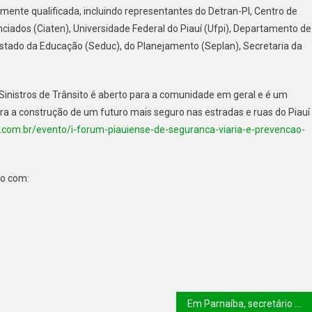
ente qualificada, incluindo representantes do Detran-PI, Centro de
ciados (Ciaten), Universidade Federal do Piauí (Ufpi), Departamento de
Estado da Educação (Seduc), do Planejamento (Seplan), Secretaria da
Sinistros de Trânsito é aberto para a comunidade em geral e é um
ra a construção de um futuro mais seguro nas estradas e ruas do Piauí
.com.br/evento/i-forum-piauiense-de-seguranca-viaria-e-prevencao-
to com:
Em Parnaíba, secretário Washington Bandeira visita obras do Ceti Lima Rebelo e anuncia construção de quadra poliesportiva