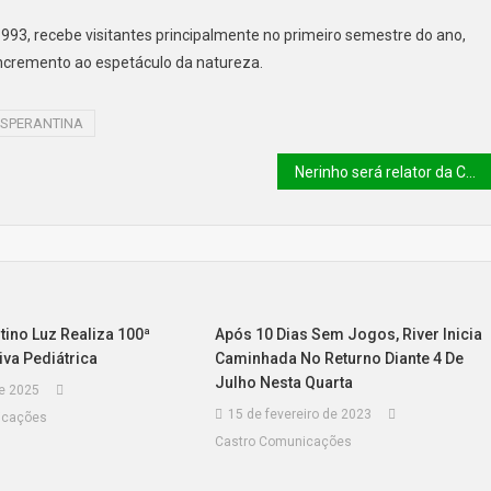
93, recebe visitantes principalmente no primeiro semestre do ano,
ncremento ao espetáculo da natureza.
ESPERANTINA
Nerinho será relator da CPI da Equatorial e promete relatório “concreto e embasado”
tino Luz Realiza 100ª
Após 10 Dias Sem Jogos, River Inicia
tiva Pediátrica
Caminhada No Returno Diante 4 De
Julho Nesta Quarta
de 2025
15 de fevereiro de 2023
icações
Castro Comunicações