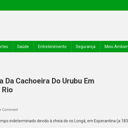
rtes
Saúde
Entretenimento
Segurança
Meio Ambie
ela Da Cachoeira Do Urubu Em
 Rio
A Comment
empo indeterminado devido à cheia do rio Longá, em Esperantina (a 183