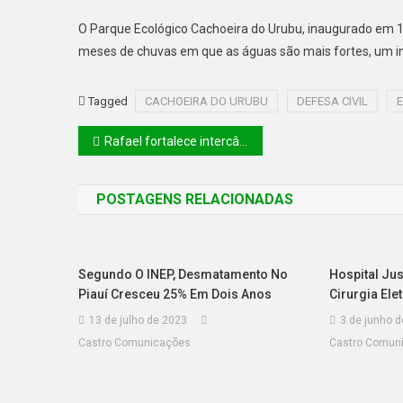
O Parque Ecológico Cachoeira do Urubu, inaugurado em 19
meses de chuvas em que as águas são mais fortes, um i
Tagged
CACHOEIRA DO URUBU
DEFESA CIVIL
Rafael fortalece intercâmbio na capital da Estônia para melhorias na prestação de serviços públicos
POSTAGENS RELACIONADAS
Segundo O INEP, Desmatamento No
Hospital Jus
Piauí Cresceu 25% Em Dois Anos
Cirurgia Ele
13 de julho de 2023
3 de junho 
Castro Comunicações
Castro Comun