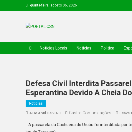
quinta-feira, agosto 06, 2026
PORTAL CSN
Informações de Canto do Buriti e região
Notícias Locais
Notícias
Politíca
Espo
Defesa Civil Interdita Passar
Esperantina Devido A Cheia Do
Notícias
Castro Comunicações
4 De Abril De 2023
Leave 
A passarela da Cachoeira do Urubu foi interditada por t
km de Teresina).