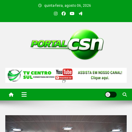
quinta-feira, agosto 06, 2026
PORTAL CSN
Informações de Canto do Buriti e região