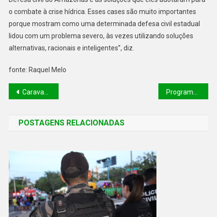
o combate à crise hídrica. Esses cases são muito importantes
porque mostram como uma determinada defesa civil estadual
lidou com um problema severo, às vezes utilizando soluções
alternativas, racionais e inteligentes”, diz.
fonte: Raquel Melo
Caravana Acelera Seduc anuncia obras e entrega equipamentos em escolas da região norte do Piauí
Programa Zero Lixões busca erradicar descarte irregular de detritos e transformar a gestão de resíduos no Piauí
POSTAGENS RELACIONADAS