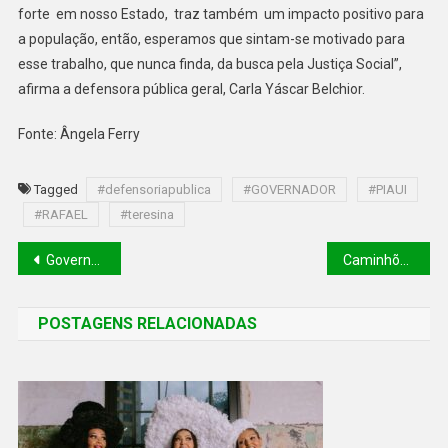
forte em nosso Estado, traz também um impacto positivo para
a população, então, esperamos que sintam-se motivado para
esse trabalho, que nunca finda, da busca pela Justiça Social”,
afirma a defensora pública geral, Carla Yáscar Belchior.
Fonte: Ângela Ferry
Tagged
#defensoriapublica
#GOVERNADOR
#PIAUI
#RAFAEL
#teresina
Governo conclui obra de estrada ligando Cristalândia a Sebastião Barros
Caminhões da Mamografia realizam atendimentos em cinco cidades do Piauí
POSTAGENS RELACIONADAS