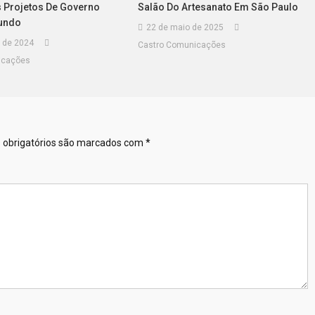
 Projetos De Governo
Salão Do Artesanato Em São Paulo
Mundo
22 de maio de 2025
 de 2024
Castro Comunicações
icações
obrigatórios são marcados com
*