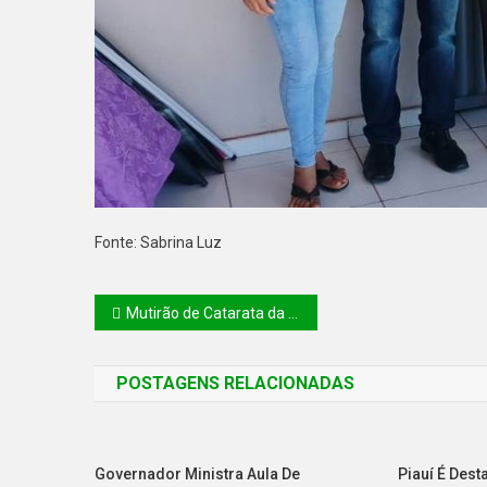
Fonte: Sabrina Luz
Mutirão de Catarata da Sesapi vai beneficiar moradores do território dos Cocais
POSTAGENS RELACIONADAS
Governador Ministra Aula De
Piauí É Des