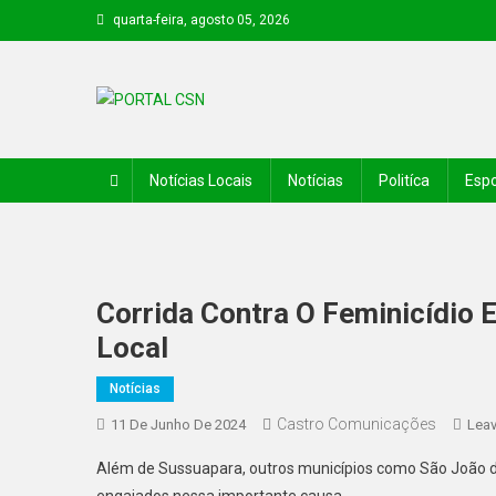
quarta-feira, agosto 05, 2026
PORTAL CSN
Informações de Canto do Buriti e região
Notícias Locais
Notícias
Politíca
Espo
Corrida Contra O Feminicídio
Local
Notícias
Castro Comunicações
11 De Junho De 2024
Lea
Além de Sussuapara, outros municípios como São João do 
engajados nessa importante causa.