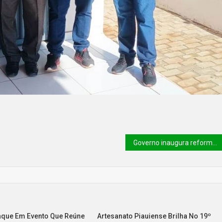
Governo inaugura reformas do Polo Cerâmico e Teatro do Jacinta Andrade nesta quarta (12)
taque Em Evento Que Reúne
Artesanato Piauiense Brilha No 19º