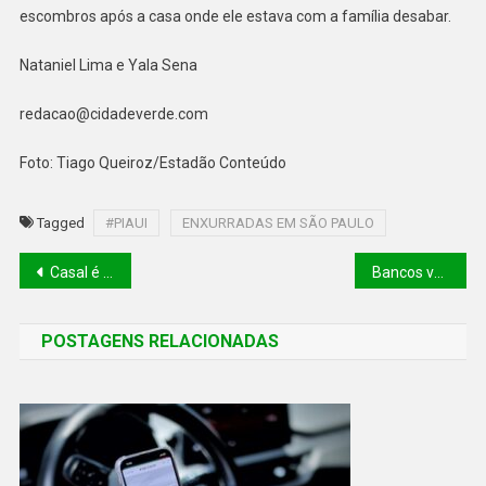
escombros após a casa onde ele estava com a família desabar.
Nataniel Lima e Yala Sena
redacao@cidadeverde.com
Foto: Tiago Queiroz/Estadão Conteúdo
Tagged
#PIAUI
ENXURRADAS EM SÃO PAULO
Casal é preso em plantação com 120 mil pés de maconha em Dom Inocêncio
Bancos vão renegociar dívidas a partir de 1º de março; veja as condições
POSTAGENS RELACIONADAS