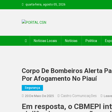
quarta-feira, agosto 05, 2026
PORTAL CSN
Informações de Canto do Buriti e região
Notícias Locais
Notícias
Politíca
Espo
Corpo De Bombeiros Alerta P
Por Afogamento No Piauí
Segurança
Castro Comunicações
20 De Maio De 2025
Leav
Em resposta, o CBMEPI int