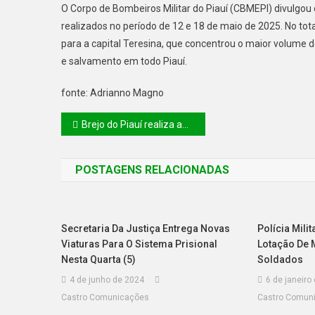
O Corpo de Bombeiros Militar do Piauí (CBMEPI) divulgou
realizados no período de 12 e 18 de maio de 2025. No to
para a capital Teresina, que concentrou o maior volume 
e salvamento em todo Piauí.
fonte: Adrianno Magno
Brejo do Piauí realiza audiência pública de prestação de contas com transparência e participação popular
POSTAGENS RELACIONADAS
Secretaria Da Justiça Entrega Novas
Polícia Mili
Viaturas Para O Sistema Prisional
Lotação De 
Nesta Quarta (5)
Soldados
4 de junho de 2024
6 de janeiro
Castro Comunicações
Castro Comun