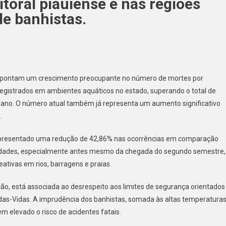
itoral piauiense e nas regiões
e banhistas.
) apontam um crescimento preocupante no número de mortes por
gistrados em ambientes aquáticos no estado, superando o total de
 ano. O número atual também já representa um aumento significativo
.
apresentado uma redução de 42,86% nas ocorrências em comparação
oridades, especialmente antes mesmo da chegada do segundo semestre,
eativas em rios, barragens e praias.
o, está associada ao desrespeito aos limites de segurança orientados
as-Vidas. A imprudência dos banhistas, somada às altas temperatura
m elevado o risco de acidentes fatais.