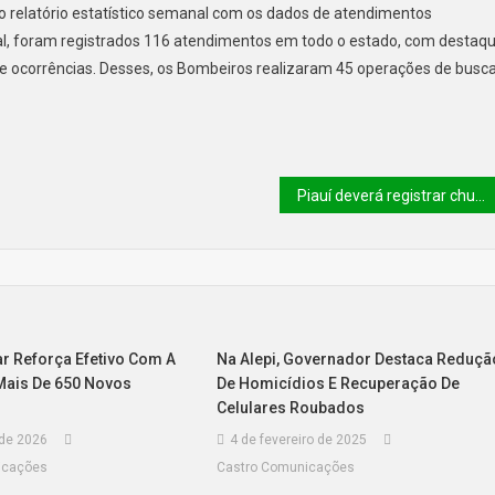
 o relatório estatístico semanal com os dados de atendimentos
tal, foram registrados 116 atendimentos em todo o estado, com destaq
de ocorrências. Desses, os Bombeiros realizaram 45 operações de busc
Piauí deverá registrar chuvas no litoral e centro-norte, com instabilidades também no sudeste
tar Reforça Efetivo Com A
Na Alepi, Governador Destaca Reduçã
Mais De 650 Novos
De Homicídios E Recuperação De
Celulares Roubados
 de 2026
4 de fevereiro de 2025
icações
Castro Comunicações