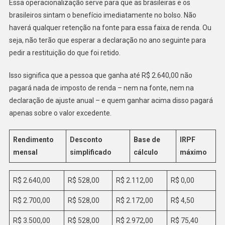
Essa operacionalização serve para que as brasileiras e os
brasileiros sintam o benefício imediatamente no bolso. Não
haverá qualquer retenção na fonte para essa faixa de renda. Ou
seja, não terão que esperar a declaração no ano seguinte para
pedir a restituição do que foi retido.
Isso significa que a pessoa que ganha até R$ 2.640,00 não
pagará nada de imposto de renda – nem na fonte, nem na
declaração de ajuste anual – e quem ganhar acima disso pagará
apenas sobre o valor excedente.
Rendimento
Desconto
Base de
IRPF
mensal
simplificado
cálculo
máximo
R$ 2.640,00
R$ 528,00
R$ 2.112,00
R$ 0,00
R$ 2.700,00
R$ 528,00
R$ 2.172,00
R$ 4,50
R$ 3.500,00
R$ 528,00
R$ 2.972,00
R$ 75,40