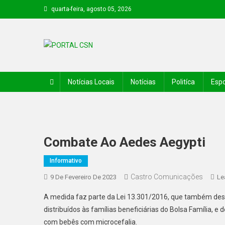
quarta-feira, agosto 05, 2026
PORTAL CSN
Informações de Canto do Buriti e região
Notícias Locais
Notícias
Politíca
Espo
Combate Ao Aedes Aegypti
Informativo
Castro Comunicações
9 De Fevereiro De 2023
Le
A medida faz parte da Lei 13.301/2016, que também dest
distribuídos às famílias beneficiárias do Bolsa Família, 
com bebês com microcefalia.