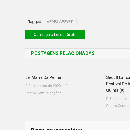
Tagged
AEDES AEGYPTI
Conheça a Lei de Diretrizes e Bases da Educação
POSTAGENS RELACIONADAS
Lei Maria Da Penha
Secult Lanç
Festival De 
9 de março de 2023
Quinta (9)
Castro Comunicações
8 de maio d
Castro Comun
Deixe um comentário