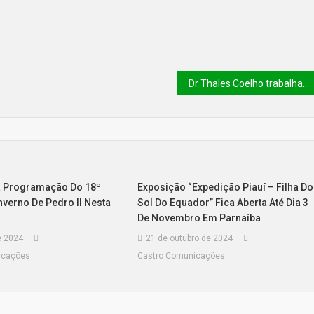
Dr Thales Coelho trabalhando na ALEPI
a Programação Do 18º
Exposição “Expedição Piauí – Filha Do
Inverno De Pedro II Nesta
Sol Do Equador” Fica Aberta Até Dia 3
De Novembro Em Parnaíba
e 2024
21 de outubro de 2024
icações
Castro Comunicações