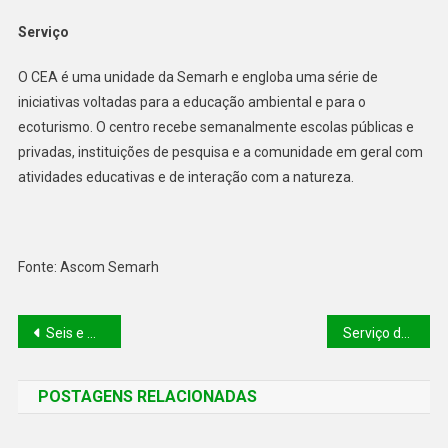
Serviço
O CEA é uma unidade da Semarh e engloba uma série de
iniciativas voltadas para a educação ambiental e para o
ecoturismo. O centro recebe semanalmente escolas públicas e
privadas, instituições de pesquisa e a comunidade em geral com
atividades educativas e de interação com a natureza.
Fonte: Ascom Semarh
Seis e Meia homenageia as mulheres com show de Rosa Marya Colin em celebração aos seus 60 anos de carreira
Serviço de radiointervenção do HGV garante mais qualidade de vida a pacientes
POSTAGENS RELACIONADAS