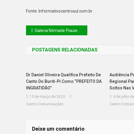
Fonte: Informativocentrosul.com.br
Galeria Nômade Piauiense arrecada mais de R$ 10 mil em vendas e celebra sucesso da primeira edição
POSTAGENS RELACIONADAS
Dr Daniel Oliveira Qualifica Prefeito De
Audiência Pú
Canto Do Buriti-Pi Como “PREFEITO DA
Regional Pa
INGRATIDÃO”
Soltos Nas 
13 de março de 2023
4 de julho d
Castro Comunicações
Castro Comun
Deixe um comentário