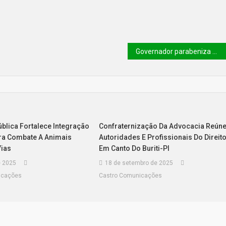
Governador parabeniza mais de 4 mil estudantes aprovados no Sisu e atribui sucesso à ampliação do modelo de tempo integral
blica Fortalece Integração
Confraternização Da Advocacia Reún
ra Combate A Animais
Autoridades E Profissionais Do Direit
Vias
Em Canto Do Buriti-PI
e 2025
18 de setembro de 2025
icações
Castro Comunicações