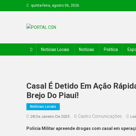
quinta-feira, agosto 06, 2026
PORTAL CSN
Informações de Canto do Buriti e região
Notícias Locais
Notícias
Politíca
Espo
Casal É Detido Em Ação Rápida
Brejo Do Piauí!
Notícias Locais
Castro Comunicações
28 De Janeiro De 2025
Le
Polícia Militar apreende drogas com casal em operação