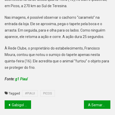
em Picos, a 270 km ao Sul de Teresina.
Nas imagens, é possível observar o cachorro “caramelo” na
entrada da loja. Ele se aproxima, pega o tapete pela boca e o
arrasta. Em seguida, para e olha para os lados. Como ninguém
aparece, ele retoma a ação e corre. A ação dura 25 segundos.
À Rede Clube, o proprietário do estabelecimento, Francisco
Moura, contou que notou o sumiço do tapete apenas nesta
quinta-feira (16). Ele acredita que o animal “furtou” o objeto para
se proteger do frio.
Fonte:
g1 Piauí
Tagged
#PIAUI
PICOS
Gabigol negocia com grande clube europeu e pode deixar o Fla por R$ 170 mi
A Semarh Piauí realiza a semana da água no centro sul do estado