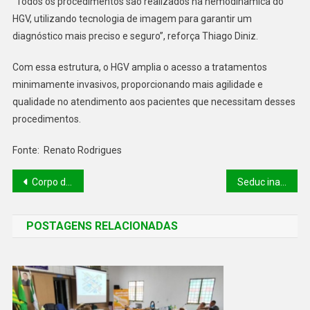
“Todos os procedimentos são realizados na hemodinâmica do
HGV, utilizando tecnologia de imagem para garantir um
diagnóstico mais preciso e seguro”, reforça Thiago Diniz.
Com essa estrutura, o HGV amplia o acesso a tratamentos
minimamente invasivos, proporcionando mais agilidade e
qualidade no atendimento aos pacientes que necessitam desses
procedimentos.
Fonte: Renato Rodrigues
Corpo de Bombeiros participa de encontro nacional sobre Segurança e Enfrentamento à Violência contra a Mulher
Seduc inaugura Sala Google e promove imersão tecnológica para educadores da Rede Estadual
POSTAGENS RELACIONADAS