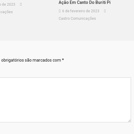
Ação Em Canto Do Buriti Pi
o de 2023
6 de fevereiro de 2023
icações
Castro Comunicações
obrigatórios são marcados com
*