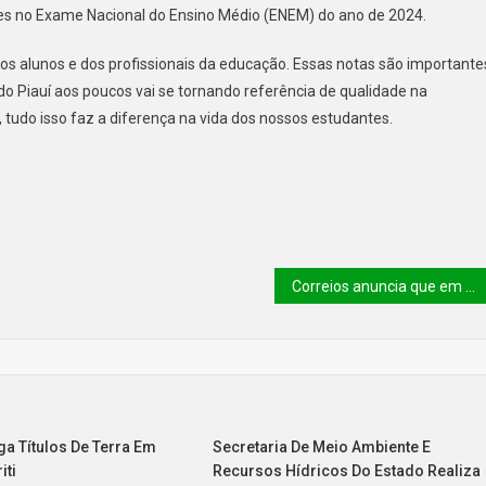
es no Exame Nacional do Ensino Médio (ENEM) do ano de 2024.
os alunos e dos profissionais da educação. Essas notas são importante
do Piauí aos poucos vai se tornando referência de qualidade na
 tudo isso faz a diferença na vida dos nossos estudantes.
Correios anuncia que em fevereiro fecharão 38 agências em todo país
ega Títulos De Terra Em
Secretaria De Meio Ambiente E
iti
Recursos Hídricos Do Estado Realiza