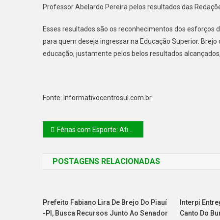
Professor Abelardo Pereira pelos resultados das Redaçõ
Esses resultados são os reconhecimentos dos esforços d
para quem deseja ingressar na Educação Superior. Brejo 
educação, justamente pelos belos resultados alcançados,
Fonte: Informativocentrosul.com.br
Férias com Esporte: Atividades esportivas e de lazer movimentam o litoral piauiense no fim de semana
POSTAGENS RELACIONADAS
Prefeito Fabiano Lira De Brejo Do Piauí
Interpi Entr
-PI, Busca Recursos Junto Ao Senador
Canto Do Bur