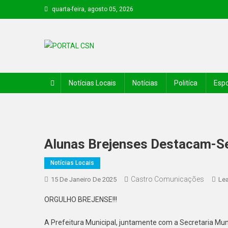
quarta-feira, agosto 05, 2026
PORTAL CSN
Informações de Canto do Buriti e região
Notícias Locais
Notícias
Politíca
Espo
Alunas Brejenses Destacam-
Notícias Locais
Castro Comunicações
15 De Janeiro De 2025
Le
ORGULHO BREJENSE!!!
A Prefeitura Municipal, juntamente com a Secretaria Mun