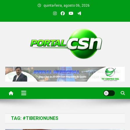
quinta-feira, agosto 06, 2026
PORTAL CSN
Informações de Canto do Buriti e região
TAG:
#TIBERIONUNES