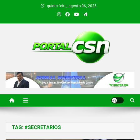
quinta-feira, agosto 06, 2026
PORTAL CSN
Informações de Canto do Buriti e região
TAG:
#SECRETARIOS