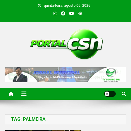
quinta-feira, agosto 06, 2026
PORTAL CSN
Informações de Canto do Buriti e região
TAG:
PALMEIRA