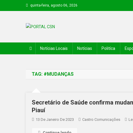
quinta-feira, agosto 06, 2026
PORTAL CSN
Informações de Canto do Buriti e região
Notícias Locais
Notícias
Politíca
Espo
TAG:
#MUDANÇAS
Secretário de Saúde confirma mudan
Piauí
13 De Janeiro De 2023
Castro Comunicações
Le
Continue lendo