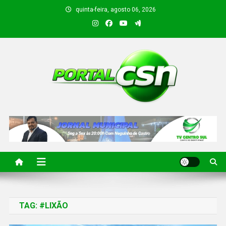
quinta-feira, agosto 06, 2026
PORTAL CSN
Informações de Canto do Buriti e região
TAG:
#LIXÃO