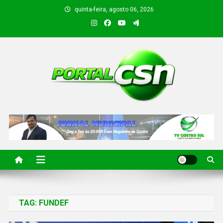
quinta-feira, agosto 06, 2026
PORTAL CSN
Informações de Canto do Buriti e região
TAG:
FUNDEF