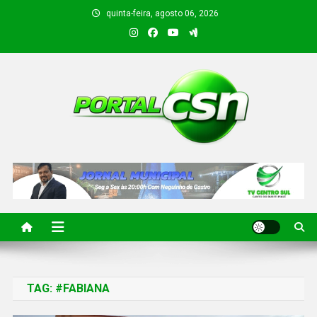
quinta-feira, agosto 06, 2026
PORTAL CSN
Informações de Canto do Buriti e região
TAG:
#FABIANA