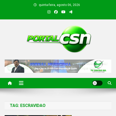
quinta-feira, agosto 06, 2026
PORTAL CSN
Informações de Canto do Buriti e região
TAG:
ESCRAVIDAO