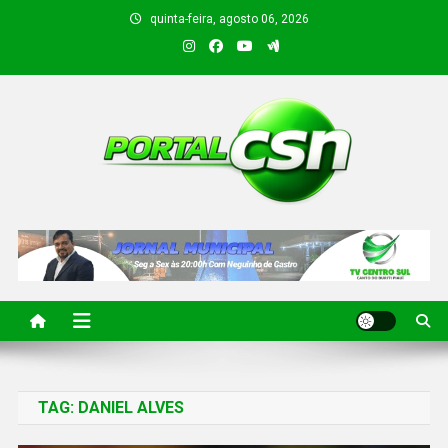
quinta-feira, agosto 06, 2026
PORTAL CSN
Informações de Canto do Buriti e região
TAG:
DANIEL ALVES