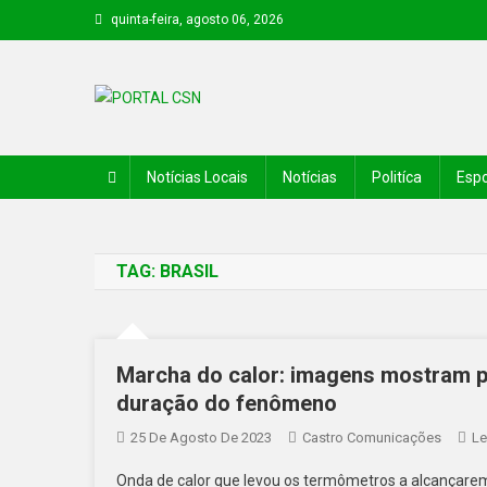
quinta-feira, agosto 06, 2026
PORTAL CSN
Informações de Canto do Buriti e região
Notícias Locais
Notícias
Politíca
Espo
TAG:
BRASIL
Marcha do calor: imagens mostram p
duração do fenômeno
25 De Agosto De 2023
Castro Comunicações
Le
Onda de calor que levou os termômetros a alcançarem n