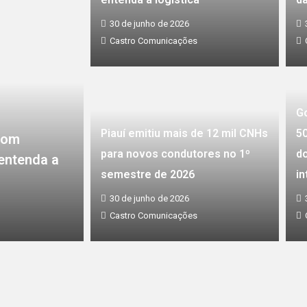
30 de junho de 2026
Castro Comunicações
Go
Piauí emitiu mais de 12 mil CNHs
5
 com
para novos condutores no 1º
d
 entenda a
semestre de 2026
i
30 de junho de 2026
Castro Comunicações