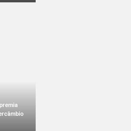
 premia
tercâmbio