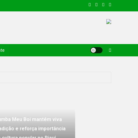
nte
a a China; entenda a logística
iauí
 programa de intercâmbio para professores
gurança hídrica do Piauí
umba Meu Boi mantém viva
adição e reforça importância
 cultura popular no Piauí