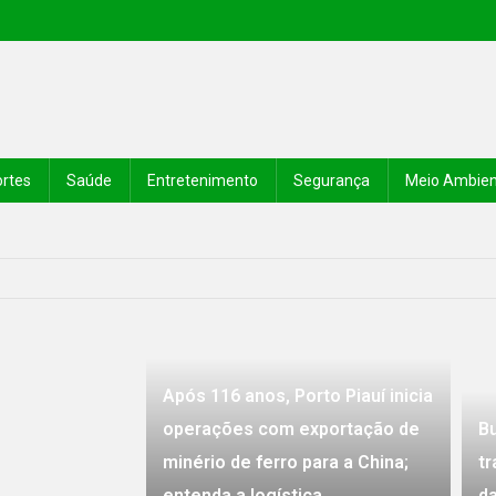
rtes
Saúde
Entretenimento
Segurança
Meio Ambie
s, Porto Piauí inicia operações com exportação de minério de ferro par
oi mantém viva tradição e reforça importância da cultura popular no P
u mais de 12 mil CNHs para novos condutores no 1º semestre de 2026
 Piauí reúne mais de 500 escolas, premia destaques do Enem e amplia
Após 116 anos, Porto Piauí inicia
 e Universidade Federal do Ceará firmam parceria para fortalecer a se
operações com exportação de
B
minério de ferro para a China;
tr
entenda a logística
da